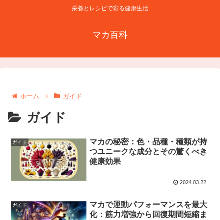
栄養とレシピで彩る健康生活
マカ百科
ホーム
ガイド
ガイド
マカの秘密：色・品種・種類が持
ガイド
つユニークな成分とその驚くべき
健康効果
2024.03.22
マカで運動パフォーマンスを最大
ガイド
化：筋力増強から回復期間短縮ま