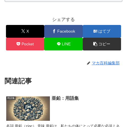
シェアする
X
Facebook
はてブ
Pocket
LINE
コピー
マカ百科編集部
関連記事
亜鉛：用語集
用語集
名詞 亜鉛（zinc） 意味 亜鉛は、私たちの体にとって必要な必須ミネ