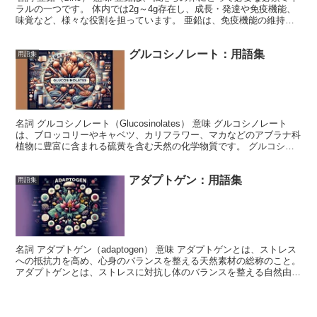
ラルの一つです。 体内では2g～4g存在し、成長・発達や免疫機能、
味覚など、様々な役割を担っています。 亜鉛は、免疫機能の維持、
細胞の成長と分裂、味覚と嗅覚の維持に必須の...
グルコシノレート：用語集
用語集
名詞 グルコシノレート（Glucosinolates） 意味 グルコシノレート
は、ブロッコリーやキャベツ、カリフラワー、マカなどのアブラナ科
植物に豊富に含まれる硫黄を含む天然の化学物質です。 グルコシノ
レートは、ブロッコリーやマカなど、特定...
アダプトゲン：用語集
用語集
名詞 アダプトゲン（adaptogen） 意味 アダプトゲンとは、ストレス
への抵抗力を高め、心身のバランスを整える天然素材の総称のこと。
アダプトゲンとは、ストレスに対抗し体のバランスを整える自然由来
の助っ人（総称）です。 アダプトゲンの中...