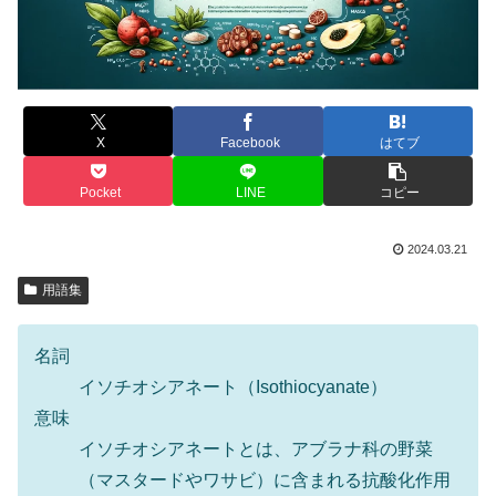
X
Facebook
はてブ
Pocket
LINE
コピー
2024.03.21
用語集
名詞
イソチオシアネート（Isothiocyanate）
意味
イソチオシアネートとは、アブラナ科の野菜
（マスタードやワサビ）に含まれる抗酸化作用