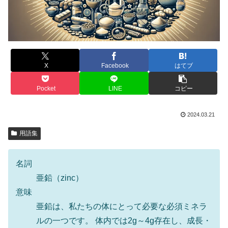
X
Facebook
はてブ
Pocket
LINE
コピー
2024.03.21
用語集
名詞
亜鉛（zinc）
意味
亜鉛は、私たちの体にとって必要な必須ミネラ
ルの一つです。 体内では2g～4g存在し、成長・