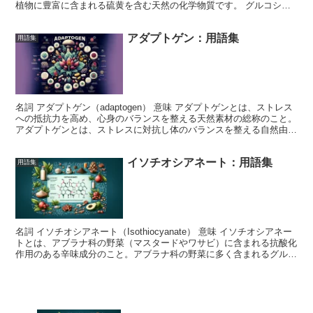
植物に豊富に含まれる硫黄を含む天然の化学物質です。 グルコシノ
レートは、ブロッコリーやマカなど、特定...
アダプトゲン：用語集
用語集
名詞 アダプトゲン（adaptogen） 意味 アダプトゲンとは、ストレス
への抵抗力を高め、心身のバランスを整える天然素材の総称のこと。
アダプトゲンとは、ストレスに対抗し体のバランスを整える自然由来
の助っ人（総称）です。 アダプトゲンの中...
イソチオシアネート：用語集
用語集
名詞 イソチオシアネート（Isothiocyanate） 意味 イソチオシアネー
トとは、アブラナ科の野菜（マスタードやワサビ）に含まれる抗酸化
作用のある辛味成分のこと。アブラナ科の野菜に多く含まれるグルコ
シノレートという物質が、ミロシナーゼ...