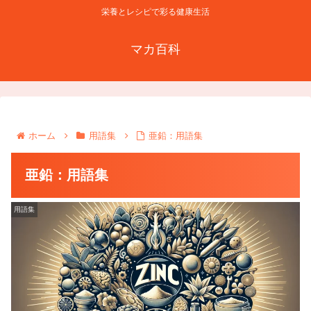
栄養とレシピで彩る健康生活
マカ百科
ホーム
用語集
亜鉛：用語集
亜鉛：用語集
用語集