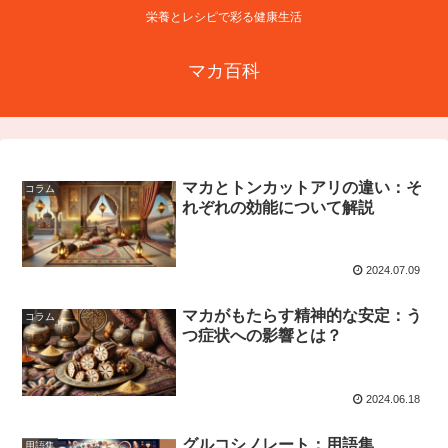
栄養とレシピで彩る健康生活
マカ百科
マカとトンカットアリの違い：そ
コラム
れぞれの効能について解説
2024.07.09
マカがもたらす精神的な安定：う
コラム
つ症状への影響とは？
2024.06.18
グルコシノレート：用語集
用語集